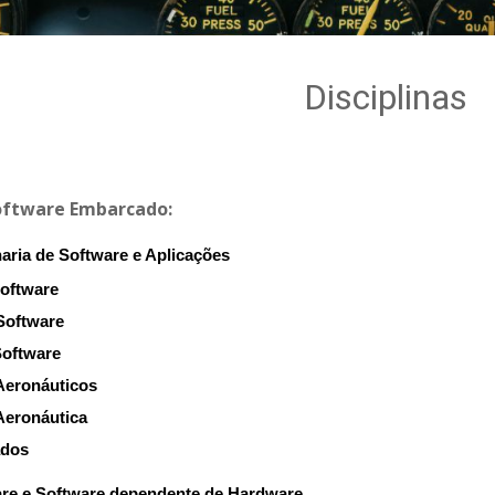
Disciplinas
Software Embarcado:
aria de Software e Aplicações
Software
 Software
Software
Aeronáuticos
Aeronáutica
ados
are e Software dependente de Hardware